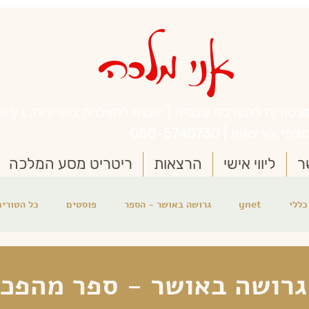
אני מלכה
נטורית להערכה עצמית | יועצת להצלחה בפרידות, גירושי
והרצאות | 050-5740730
ר
ליווי אישי
הרצאות
ריטריט מסע המלכה
כללי
ynet
גרושה באושר - הספר
פוסטים
כל הטורים
ית
גרושה באושר - ספר מהפכנ