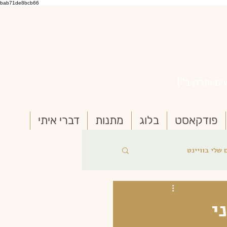
bab71de8bcb66
ם ופרק ב' |
פודקאסט
בלוג
מתנות
דברי איתי
 שלי בוויינט
י