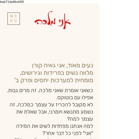
bab71de8bcb66
אני מלכה
ME
NU
גאיה קורן.
מנטורית להערכה עצמית | יועצת
להצלחה בפרידות, גירושים ופרק ב' | טיפול אישי,
קבוצתי והרצאות |
050-5740730
נעים מאוד, אני
גאיה קורן
מלווה נשים בפרידות וגירושים,
מומחית למערכות יחסים ופרק ב'
כשאני אומרת שאני מלכה, זה מרים גבות.
אפילו עם בוטוקס.
לא מקובל להכריז על עצמך כמלכה, זה
נשמע מתנשא ויומרני, אבל שאלת את
עצמך למה?
למה אנחנו מפחדות לשים את המילה
"אני" לפני כל דבר אחר?