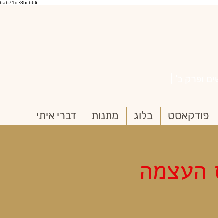
bab71de8bcb66
ם ופרק ב' |
פודקאסט
בלוג
מתנות
דברי איתי
 העצמה