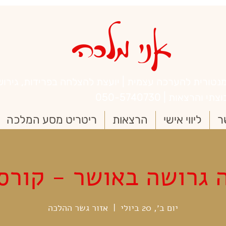
אני מלכה
נטורית להערכה עצמית | יועצת להצלחה בפרידות, גירושי
והרצאות | 050-5740730
ר
ליווי אישי
הרצאות
ריטריט מסע המלכה
ה גרושה באושר - קורס
יום ב׳, 20 ביולי
  |  
אזור גשר ההלכה