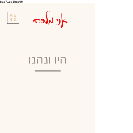
bab71de8bcb66
אני מלכה
ME
NU
גאיה קורן.
מנטורית להערכה עצמית | יועצת
להצלחה בפרידות, גירושים ופרק ב' | טיפול אישי,
קבוצתי והרצאות |
050-5740730
היו ונהנו