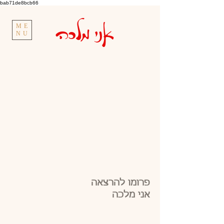
bab71de8bcb66
אני מלכה
ME
NU
גאיה קורן.
מנטורית להערכה עצמית | יועצת
להצלחה בפרידות, גירושים ופרק ב' | טיפול אישי,
קבוצתי והרצאות |
050-5740730
פרומו להרצאה
אני מלכה