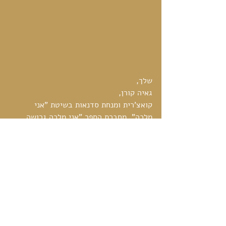
שלך,
גאיה קורן, 
קואצ'רית ומנחת סדנאות בשיטת "אני 
מלכה", מחברת הספר "אני מלכה גרושה 
באושר" ועיתונאית בידיעות אחרונות.
מוזמנת ליצור איתי קשר: 
love@gayakoren.com
ותמיד אשמח שתשאירי כאן תגובה :)
#ynet
#זוגיות
#gayakoren
#סדנאותאנימלכה
#בדרךאלהאושר
#טיפולפרטני
#גאיהקורן
#גורוגרושות