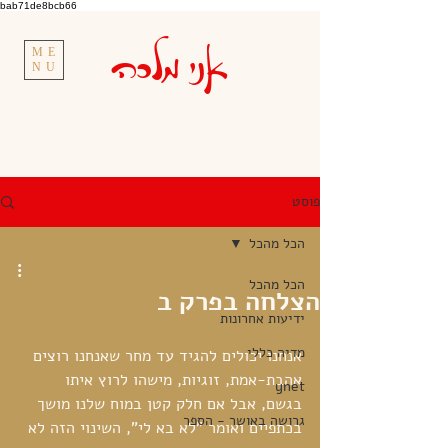
bab71de8bcb66
אני מלכה
ME
NU
גאיה קורן.
מנטורית להערכה עצמית | יועצת
להצלחה בפרידות, גירושים ופרק ב' | טיפול אישי,
קבוצתי והרצאות |
050-5740730
פוסט
הכל מהכל
הכל מהכל
הצלחה בפרק ב
ידיעות אחרונות
מדיה כללי
אנחנו יכולים להגיד עד מחר שאנחנו רוצים 
אהבת-אמת, זוגיות, מישהו לרוץ איתו 
ynet
בגשם, אבל אם חלק קטן במוח שלנו מושך 
גרושה באושר - הספר
בכתפיים ואומר "לא בא לי", השינוי הזה לא 