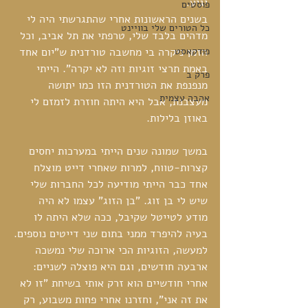
יגיע. 
פוסטים
בשנים הראשונות אחרי שהתגרשתי היה לי 
כל הטורים שלי בוויינט
מדהים בלבד שלי, טרפתי את תל אביב, וכל 
פודקאסט
הזמן ניקרה בי מחשבה טורדנית ש"יום אחד 
באמת תרצי זוגיות וזה לא יקרה". הייתי 
פרק ב
מנפנפת את הטורדנית הזו כמו יתושה 
אהבה עצמית
מעצבנת, אבל היא היתה חוזרת לזמזם לי 
באוזן בלילות.
במשך שמונה שנים הייתי במערכות יחסים 
קצרות-טווח, למרות שאחרי דייט מוצלח 
אחד כבר הייתי מודיעה לכל החברות שלי 
שיש לי בן זוג. "בן הזוג" עצמו לא היה 
מודע לטייטל שקיבל, ככה שלא היתה לו 
בעיה להיפרד ממני בתום שני דייטים נוספים.
למעשה, הזוגיות הכי ארוכה שלי נמשכה 
ארבעה חודשים, וגם היא פוצלה לשניים: 
אחרי חודשיים הוא זרק אותי בשיחת "זו לא 
את זה אני", וחזרנו אחרי פחות משבוע, רק 