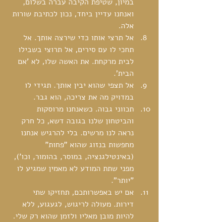
במיון, שטיפת הקיבה עברה בשלום, 
ואנחנו עדיין ביחד, נכון לכתיבת שורות 
אלה.  
אל תרצי אותו כדי שירצה אותך. אל 
תחכי לו עם סירים, אל תרוצי בשבילו 
לבית מרקחת. את האשה שלו, לא 'אם 
הבית'.  
אל תצפי שהוא יבין אותך. תגידי לו 
במדויק מה את צריכה, הוא גבר.  
תכווני גבוה. כשאנחנו מרוסקות 
והביטחון שלנו בגובה דשא, כל חרק 
נראה לנו מרשים. בלי להרגיש אנחנו 
מחפשות בנזוג שהוא "פחות" 
(באינטילגנציה, במוסר, בהומור, וכו'), 
מפני שתת המודע לא מאמין שמגיע לו 
"יותר".  
אם יש באפשרותכם, תחזיקו שתי 
דירות. מעולה לריגוש, לגעגוע, ללא 
להיות מובן מאליו ולזמן שהוא רק שלי. 