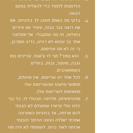
הזדמנות ללמוד כדי להצליח בפעם 
הבאה.  
בדקי מה באמת חשוב לך בזוגיות. אם 
את רוצה גבר גבוה, עשיר עם עיניים 
כחולות, זה מה שתקבלי. אל תתלונני 
אחר כך שהוא לא רגיש, נדיב ומפרגן, 
כי זה לא מה שזימנת.  
 הוא נמוך? תני לו צ'אנס. עניינים כמו 
גובה, משקל, נכות, בטלים 
כשמתאהבים.  
לכל אחד יש שריטות. אין מושלם, 
תחפשי מישהו שהשריטות שלו 
מתאימות לשריטות שלך.  
פמיניסטיות, סליחה: תבשלי לו. כל בני 
הזוג שלי קיטרו שמעולם לא הכנתי 
להם ארוחה, אז בזוגיות האחרונה 
אמרתי יאללה נעשה ההיפך והכנתי 
ארוחה לאור נרות. לשמחתי לא היה תור 